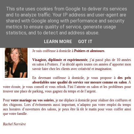
This site uses cookies from Google to deliver its services
.
and to analyze traffic. Your IP address and user-agent are
shared with Google along with performance and security
metrics to ensure quality of service, generate usage
statistics, and to detect and address abuse.
LEARN MORE
GOT IT
Je suis coiffeuse à domicile à
Poitiers et alentours
.
Visagiste, diplômée et expérimentée
, j’ai passé plus de 10 années
en salon à Poitiers. J’ai décidé après toutes ces années d’apporter mon
savoir faire chez les clients avec créativité et imagination.
En devenant coiffeuse à domicile, je vous propose à
des prix
abordables une qualité de service sur mesure comme en salon
. A
votre écoute, je vous conseil et vous relook. Fini l’attente en salon et les problèmes pour
trouver une place de parking, vous gagnez du temps et de l’argent.
Pour
votre mariage ou vos soirées
, je me déplace à domicile pour réaliser des coiffures et
des chignons. Lors d’événements aussi important, n’adaptez pas votre emploi du temps
aux horaires d’ouvertures des salons, je peux être là tôt le matin pour vous coiffer ainsi
que votre famille.
Rachel Nerrière